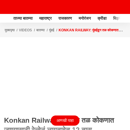
ताज्या बातम्या
महाराष्ट्र
राजकारण
मनोरंजन
क्रीडा
बिझनेस
मुख्यपृष्ठ
VIDEOS
बातम्या
मुंबई
KONKAN RAILWAY: मुंबईहून तळ कोकणात
जाण्यासाठी रेल्वेनं लागताहेत 12 तास
Konkan Railway: मुंबईहून तळ कोकणात
आणखी पाहा
जाण्यासाठी रेल्वेनं लागताहेत 12 तास