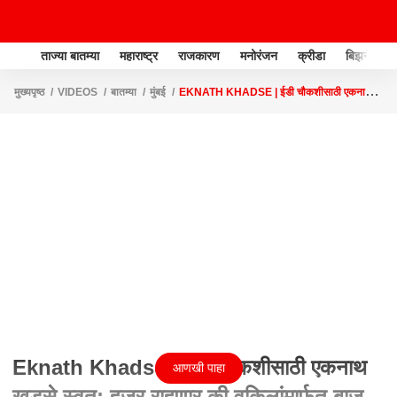
ताज्या बातम्या
महाराष्ट्र
राजकारण
मनोरंजन
क्रीडा
बिझनेस
मुख्यपृष्ठ
VIDEOS
बातम्या
मुंबई
EKNATH KHADSE | ईडी चौकशीसाठी एकनाथ
खडसे स्वत: हजर राहणार की वकिलांमार्फत बाजू मांडणार?
Eknath Khadse | ईडी चौकशीसाठी एकनाथ
आणखी पाहा
खडसे स्वत: हजर राहणार की वकिलांमार्फत बाजू