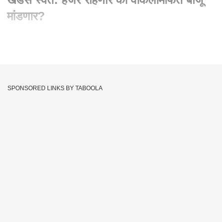
मांडणार?
Written By :
एबीपी माझा वेब टीम
30 Dec 2020 08:42 AM (IST)
Eknath Khadse | भोसरी एमआयडीसी भूखंड प्रकरणी ईडी चौकशीसाठी
एकनाथ खडसे स्वत: हजर राहणार की वकिलांमार्फत बाजू मांडणार?
SPONSORED LINKS BY TABOOLA
Eknath Khadse ED Notice
Tags :
Bhosari MIDC Land Scam
Eknath Khadse
JOIN US ON
Whatsapp
Telegram