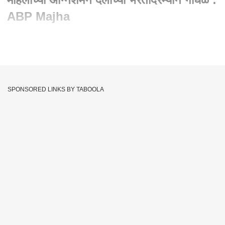
ABP Majha
Written By :
abp majha web team
04 Feb 2023 12:59 PM (IST)
मुंबई- दहिसरमध्ये महिलांच्या अग्निशमन दलाच्या भरतीदरम्यान गोंधळ,
दहिसरमध्ये पोलिसांचा मोठा फौजफाटा
SPONSORED LINKS BY TABOOLA
Dahisar
Women Firebridge
Tags :
Recruitment Of Fire Brigade
JOIN US ON
Whatsapp
Telegram