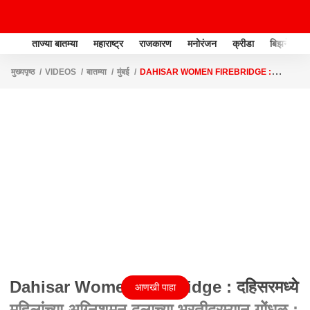
ताज्या बातम्या
महाराष्ट्र
राजकारण
मनोरंजन
क्रीडा
बिझनेस
मुख्यपृष्ठ
VIDEOS
बातम्या
मुंबई
DAHISAR WOMEN FIREBRIDGE :
दहिसरमध्ये महिलांच्या अग्निशमन दलाच्या भरतीदरम्यान गोंधळ : ABP MAJHA
Dahisar Women Firebridge : दहिसरमध्ये
आणखी पाहा
महिलांच्या अग्निशमन दलाच्या भरतीदरम्यान गोंधळ :