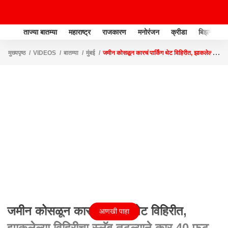
ताज्या बातम्या
महाराष्ट्र
राजकारण
मनोरंजन
क्रीडा
बिझनेस
मुख्यपृष्ठ
VIDEOS
बातम्या
मुंबई
जमीन कोसळून कारचं पार्किंग थेट विहिरीत, झाकलेल्या
विहिरीचा स्लॅब तुटल्याने कार 40 फूट खोल पाण्यात
जमीन कोसळून कारचं पार्किंग थेट विहिरीत,
आणखी पाहा
झाकलेल्या विहिरीचा स्लॅब तुटल्याने कार 40 फूट