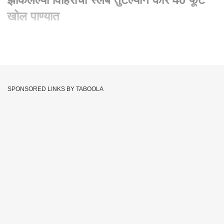
खोल पाण्यात
Written By :
प्रशांत बढे, एबीपी माझा
13 Jun 2021 05:51 PM (IST)
मुंबईच्या घाटकोपर मध्ये राम निवास इमारती मधील स्लॅब तुटून एक मोटार कार
थेट विहीरीत कोसळली आहे.मात्र या विभागात अश्या प्रकारे अनेक विहिरी
SPONSORED LINKS BY TABOOLA
असल्याचे स्थानिकांचे म्हणणे आहे.ही विहीर देखील खूप वर्ष जुनी असल्याचे
स्थानिकांचं म्हणणं आहे.
Mumbai Rain
Ghatkopar
Car Drowned
Tags :
Ghatkopar Car In Well
JOIN US ON
Whatsapp
Telegram