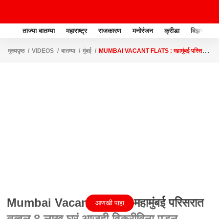
ताज्या बातम्या
महाराष्ट्र
राजकारण
मनोरंजन
क्रीडा
बिझनेस
मुख्यपृष्ठ
VIDEOS
बातम्या
मुंबई
MUMBAI VACANT FLATS : महामुंबई परिसरात
तब्बल 8 लाख घरं आजही विक्रीविना पडून
Mumbai Vacant Flats : महामुंबई परिसरात
आणखी पाहा
तब्बल 8 लाख घरं आजही विक्रीविना पडून