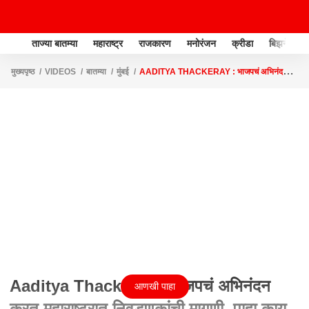
ताज्या बातम्या
महाराष्ट्र
राजकारण
मनोरंजन
क्रीडा
बिझनेस
मुख्यपृष्ठ
VIDEOS
बातम्या
मुंबई
AADITYA THACKERAY : भाजपचं अभिनंदन
करत महाराष्ट्रात निवडणुकांची मागणी, पाहा काय म्हणाले आदित्य ठाकरे
Aaditya Thackeray : भाजपचं अभिनंदन
आणखी पाहा
करत महाराष्ट्रात निवडणुकांची मागणी, पाहा काय