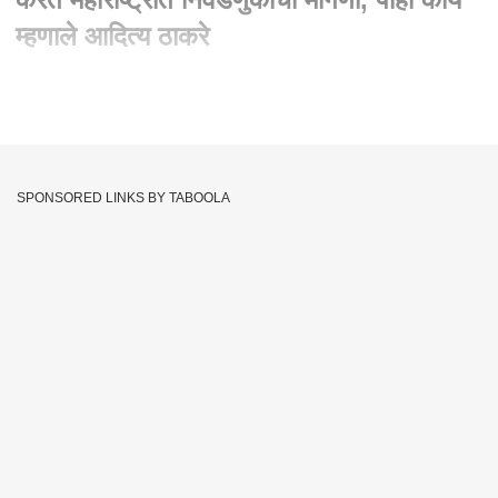
म्हणाले आदित्य ठाकरे
Written By :
abp majha web team
08 Dec 2022 03:10 PM (IST)
Aaditya Thackeray : भाजपचं अभिनंदन करत महाराष्ट्रात निवडणुकांची
मागणी, पाहा काय म्हणाले आदित्य ठाकरे
SPONSORED LINKS BY TABOOLA
Amit Shah
Karnataka
PM Modi
Tags :
Aaditya Thackeray
BJP
Gujarat
Maharashtra
Gujarat Elections 2022
JOIN US ON
Whatsapp
Telegram