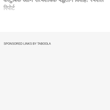
रिपोर्ट
Written By :
एबीपी माझा वेब टीम
26 Dec 2020 08:36 PM (IST)
सांगलीतील मिरजमध्ये आठ महिन्यांपासून अनाथ असलेल्या आणि बेघर निवारा
केंद्रात लहानाची मोठी झालेल्या एका मुलीचा लग्नसोहळा सत्यशोधक पध्दतीने
SPONSORED LINKS BY TABOOLA
लावून देत अनोखा आदर्श घालुन देण्यात आलाय. चि. सौ.का.कार्तिकी असे
वधुचे नाव असून तिने अनाथ असल्याने आपला विवाह साध्या पध्दतीने का
होईना पण कौटुंबिक वाटावा असा साजरा झाल्याचा मोठा आनंद तिच्या
चेहऱ्यावर दिसत होता. मिरज मधील न्यू इंग्लिश स्कुल मध्ये हा विवाह
सोहळा आस्था बेघर महिला निवारा केंद्र, डॉ.परमशेट्टी चॅरिटेबल ट्रस्टचे डॉ.
विनोद परमशेट्टी , मनपा उपायुक्त स्मृती पाटील यांच्या पुढाकारातुन संपन्न
झाला.
Sangli Wedding
Kartiki
Miraj
Wedding
Tags :
Special Report
Sangli