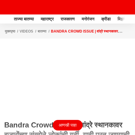
ताज्या बातम्या
महाराष्ट्र
राजकारण
मनोरंजन
क्रीडा
बिझनेस
मुख्यपृष्ठ
VIDEOS
बातम्या
BANDRA CROWD ISSUE | वांद्रे स्थानकावर
हजारोंच्या संख्येने लोकांची गर्दी, गावी परत जाण्याची मागणी
Bandra Crowd Issue | वांद्रे स्थानकावर
आणखी पाहा
हजारोंच्या संख्येने लोकांची गर्दी, गावी परत जाण्याची