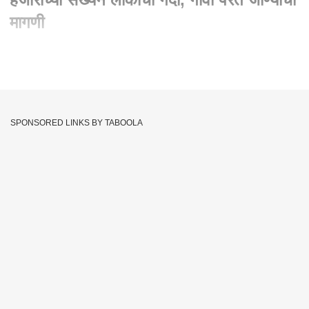
मागणी
Written By :
एबीपी माझा वेब टीम
14 Apr 2020 11:04 PM (IST)
मुंबई :
पंतप्रधान नरेंद्र मोदी यांनी आज सकाळी लॉकडाऊन 3 मे पर्यंत
वाढवण्याची घोषणा केली. त्यानंतर आज दुपारी वांद्रे पश्चिम परिसरात
SPONSORED LINKS BY TABOOLA
स्टेशनबाहेर मोठी गर्दी जमा झाली होती. आम्हाला आमच्या घरी सोडा अशी येथे
जमलेल्या नागरिकांची, मजुरांची मागणी होती. वांद्रे रेल्वे स्टेशनच्या बाहेर जामा
मशिदीच्या जवळ ही गर्दी जमली होती. याठिकाणी जमलेले जास्तीत जास्त लोक
कामानिमित्त उत्तर प्रदेश आणि बिहार येथून मुंबईत आलेले आहेत. एवढ्या
मोठ्या प्रमाणात ही गर्दी याठिकाणी कशी जमली याचा तपास पोलीस करत
आहेत.
Bandra Railway Station
Bandra Crowd
Tags :
Migrants
Maharashtra Lockdown
Bandra
Mumbai
JOIN US ON