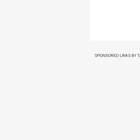
Zero Hour Laxm
रस्ता रोको
SPONSORED LINKS BY 
Written By :
abp majha we
19 Jun 2024 12:17 AM (IS
Zero Hour Laxman Hake 