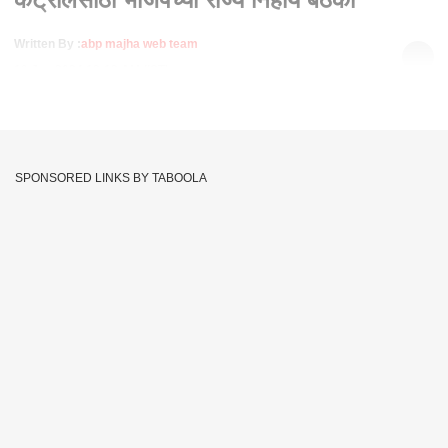
Written By :
abp majha web team
19 Jun 2024 12:13 AM (IST)
Zero hour bjp Meeting : डॅमेज कंट्रोलसाठी भाजपच्या राज्य निहाय
बैठका
SPONSORED LINKS BY TABOOLA