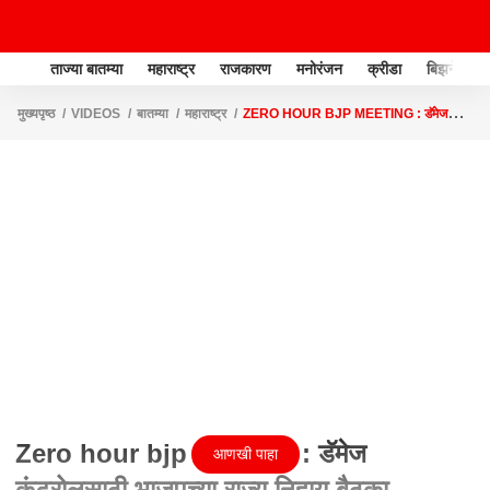
ताज्या बातम्या
महाराष्ट्र
राजकारण
मनोरंजन
क्रीडा
बिझनेस
मुख्यपृष्ठ
VIDEOS
बातम्या
महाराष्ट्र
ZERO HOUR BJP MEETING : डॅमेज
कंट्रोलसाठी भाजपच्या राज्य निहाय बैठका
Zero hour bjp Meeting : डॅमेज
आणखी पाहा
कंट्रोलसाठी भाजपच्या राज्य निहाय बैठका