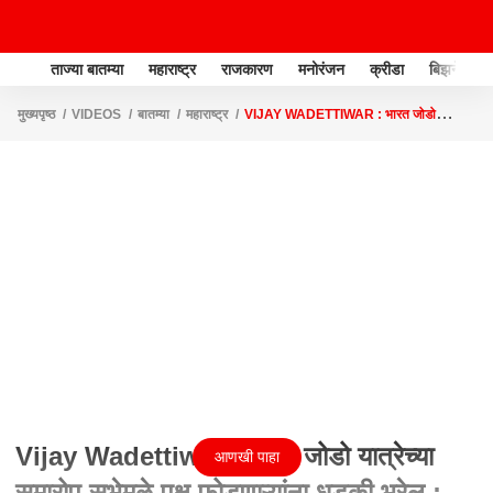
ताज्या बातम्या
महाराष्ट्र
राजकारण
मनोरंजन
क्रीडा
बिझनेस
मुख्यपृष्ठ
VIDEOS
बातम्या
महाराष्ट्र
VIJAY WADETTIWAR : भारत जोडो
यात्रेच्या समारोप सभेमुळे पक्ष फोडणाऱ्यांना धडकी भरेल : वडेट्टीवार
Vijay Wadettiwar : भारत जोडो यात्रेच्या
आणखी पाहा
समारोप सभेमुळे पक्ष फोडणाऱ्यांना धडकी भरेल :