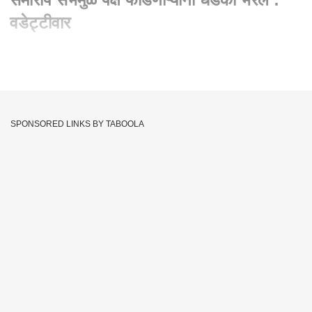
वडेट्टीवार
Written By :
abp majha web team
15 Mar 2024 01:57 PM (IST)
Vijay Wadettiwar : भारत जोडो यात्रेच्या समारोप सभेमुळे पक्ष
फोडणाऱ्यांना धडकी भरेल : वडेट्टीवार
SPONSORED LINKS BY TABOOLA
मुंबईतील पक्ष फोडून नेते पळवून ज्यांनी या राज्याच्या अस्मितेला डाग लावला
त्यांच्या उरात धडकी भरेल असं विधान विजय वडेट्टीवार यांनी केलंय.. तर
राहुल गांधींची भारत जोडो यात्रा यशस्वी होईल असंही त्यांनी म्हटलंय.. यावेळी
त्यांनी शिवाजी पार्कवर पार पडणाऱ्या भारत जोडो यात्रा समारोप सभेसंदर्भात
महत्त्वाची माहिती दिलीये. त्यांच्याशी बातचीत केलीये आमच्या प्रतिनिधींनी
पाहूया..
Rahul Gandhi
Maharashtra Politics
Tags :
Bharat Jodo Nyay Yatra
JOIN US ON