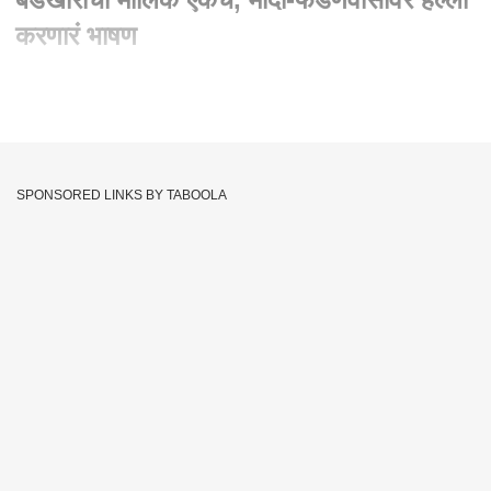
करणारं भाषण
Written By :
abp majha web team
09 Jul 2023 07:58 PM (IST)
उद्धव ठाकरे यांनी दिग्रसमध्ये जाहीर सभा घेऊन भाजप, मोदी, फडणवीस,
एकनाथ शिंदे आणि एकूण केंद्र आणि राज्य सरकारवर सडकून टीका केलीय.
SPONSORED LINKS BY TABOOLA
आधी पक्ष फोडून सरकार बनायचं आता पक्ष चोरून सरकार बनतं असं म्हणत,
बंडखोरांचा सबका मालिक एकच, आणि तो म्हणजे भाजप... असा घणाघात
उद्धव ठाकरेंनी केलाय. त्याचसोबत, महाविकास आघाडी सरकारला तीनचाकी
म्हणून हिणवायचे आणि यांचं सरकार म्हणे त्रिशूळ, अशी उपरोधिक टीकाही
उद्धव ठाकरेंनी केलीय. तसेच, फडणवीसांची सध्याची अवस्था ही एक फुल दोन
हाफ अशी झाली असून, यांच्यात हाफ कोण आहे, हेच कळत नसल्याची
मिष्कील टीका उद्धव ठाकरेंनी केलीय.
MODI
Maha Vikas Aghadi Government
Tags :
Fadnavis
Parties
BJP
Eknath Shinde
: Uddhav Thackeray
Central And State Governments