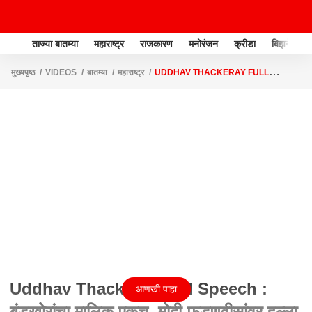
ताज्या बातम्या
महाराष्ट्र
राजकारण
मनोरंजन
क्रीडा
बिझनेस
मुख्यपृष्ठ
VIDEOS
बातम्या
महाराष्ट्र
UDDHAV THACKERAY FULL
SPEECH : बंडखोरांचा मालिक एकच, मोदी-फडणवीसांवर हल्ला करणारं भाषण
Uddhav Thackeray Full Speech :
आणखी पाहा
बंडखोरांचा मालिक एकच, मोदी-फडणवीसांवर हल्ला