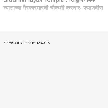
न्यासाच्या गैरकारभारची चौकशी करणार- फडणवीस
Written By :
abp majha web team
30 Dec 2022 04:15 PM (IST)
सिद्धिविनायक न्यासाच्या गैरकारभारची चौकशी करणार. एका महिन्यात
चौकशी पूर्ण करणार असल्याची फडणवीसांची माहिती. चौकशीनंतर दोषींवर
SPONSORED LINKS BY TABOOLA
कारवाई करणार असल्याचा इशारा
Inquiry
Warning
Malpractice
Tags :
Siddhivinayak Nyasa
Information About Fadnavis
After Inquiry
Action Against Convicts
JOIN US ON
Whatsapp
Telegram