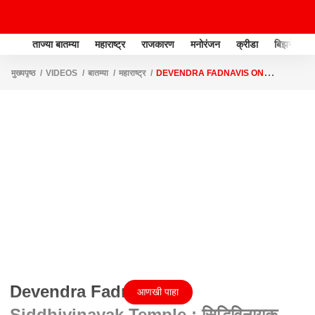
ताज्या बातम्या
महाराष्ट्र
राजकारण
मनोरंजन
क्रीडा
बिझनेस
मुख्यपृष्ठ
VIDEOS
बातम्या
महाराष्ट्र
DEVENDRA FADNAVIS ON
SIDDHIVINAYAK TEMPLE : सिद्धिविनायक न्यासाच्या गैरकारभारची चौकशी करणार-
फडणवीस
Devendra Fadnavis On
आणखी पाहा
Siddhivinayak Temple : सिद्धिविनायक