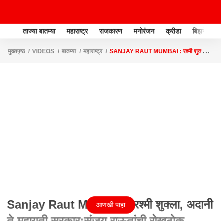
ताज्या बातम्या
महाराष्ट्र
राजकारण
मनोरंजन
क्रीडा
बिझनेस
मुख्यपृष्ठ
VIDEOS
बातम्या
महाराष्ट्र
SANJAY RAUT MUMBAI : रश्मी शुक्ला,
अदानी ते महायुती सरकार;संजय राऊतांची रोखठोक प्रतिक्रिया #ABPमाझा
Sanjay Raut Mumbai : रश्मी शुक्ला, अदानी
आणखी पाहा
ते महायुती सरकार;संजय राऊतांची रोखठोक