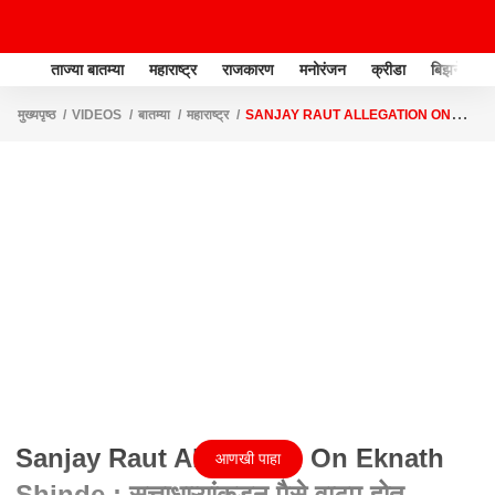
ताज्या बातम्या
महाराष्ट्र
राजकारण
मनोरंजन
क्रीडा
बिझनेस
मुख्यपृष्ठ
VIDEOS
बातम्या
महाराष्ट्र
SANJAY RAUT ALLEGATION ON
EKNATH SHINDE : सत्ताधाऱ्यांकडून पैसे वाटप होत असल्याचा राऊतांचा आरोप
Sanjay Raut Allegation On Eknath
आणखी पाहा
Shinde : सत्ताधाऱ्यांकडून पैसे वाटप होत