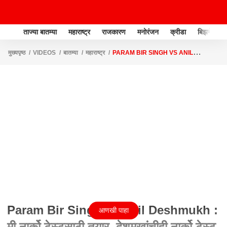
ताज्या बातम्या
महाराष्ट्र
राजकारण
मनोरंजन
क्रीडा
बिझनेस
मुख्यपृष्ठ
VIDEOS
बातम्या
महाराष्ट्र
PARAM BIR SINGH VS ANIL
DESHMUKH : मी नार्को टेस्टसाठी तयार, देशमुखांचीही नार्को टेस्ट करावी
Param Bir Singh vs Anil Deshmukh :
आणखी पाहा
मी नार्को टेस्टसाठी तयार, देशमुखांचीही नार्को टेस्ट