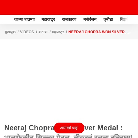
ताज्या बातम्या
महाराष्ट्र
राजकारण
मनोरंजन
क्रीडा
बिझनेस
मुख्यपृष्ठ
VIDEOS
बातम्या
महाराष्ट्र
NEERAJ CHOPRA WON SILVER
MEDAL : भालाफेकीत सिल्व्हर मेडल, नीरजनं रचला इतिहास! EXCLUSIVE बातचित
Neeraj Chopra Won Silver Medal :
आणखी पाहा
भालाफेकीत सिल्व्हर मेडल, नीरजनं रचला इतिहास!