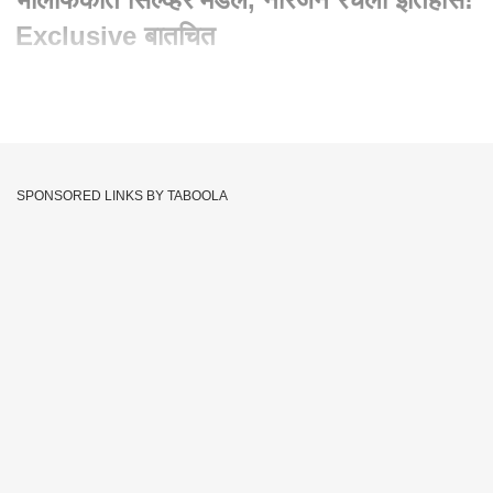
Exclusive बातचित
Written By :
जयदीप मेढे
09 Aug 2024 09:12 AM (IST)
Neeraj Chopra Won Silver Medal : भालाफेकीत सिल्व्हर मेडल,
नीरजनं रचला इतिहास! Exclusive बातचित
SPONSORED LINKS BY TABOOLA
पॅरिसमध्ये भालाफेकीत सिल्व्हर मेडल जिंकून नीरज चोप्राने इतिहास
घडविला. ऑलिम्पिकमध्ये गोल्ड आणि सिल्व्हर मेडल जिंकणारा तो भारताचा
एकमेव खेळाडू ठरलाय.
ही एतिहासिक कामगिरी करणाऱ्या नीरज चोप्राशी बातचीत केलीय आमचे
प्रतिनीधी संदीप चव्हाण यांनी