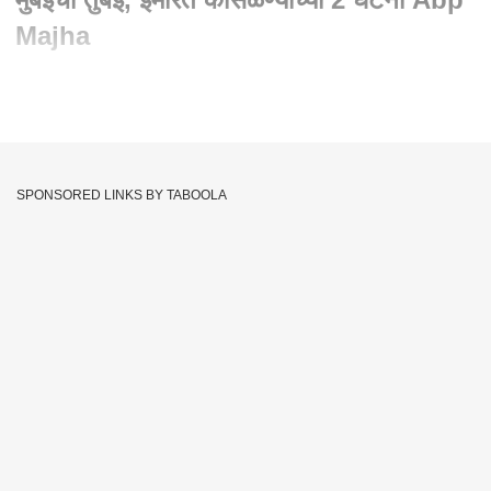
Majha
Written By :
abp majha web team
25 Jun 2023 07:34 PM (IST)
मुंबईच्या मुसळधार पावसाला सुरुवात.. मुंबईला ऑरेंज अलर्ट .. इमारत
कोसळण्याच्या 2 घटना... पश्चिम उपनगरात
SPONSORED LINKS BY TABOOLA
अंधेरी,जोगेश्वरी,गोरेगाव,मालाड,कांदिवली,बोरिवली,विलेपार्ला,सांताक्रुज,वांद्रे
परिसरात सध्या जोरदार पाऊस सुरू आहे...
Heavy Rain
ABP Majha
Mumbai
Tags :
Orange Alert
Building Collapse
JOIN US ON
Whatsapp
Telegram