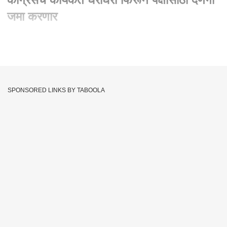
जमा करणार
Written By :
abp majha web team
18 Dec 2023 12:05 PM (IST)
Mallikajun Kharge Donate For Desh : काँग्रेसचे कार्यकर्ते घरोघरी
फिरून पक्षासाठी देणगी जमा करणार लोकसभा निवडणुकीच्या पार्श्वभूमीवर
SPONSORED LINKS BY TABOOLA
काँग्रेसच्या तिजोरीत खडखडाट काँग्रेसचे कार्यकर्ते घरोघरी फिरून पक्षासाठी
देणगी जमा करणार
'डोनेट फाॅर देश' या संकल्पनेच्या माध्यमातून आजपासून निधी गोळा करणार
काॅग्रेस पक्षाला १३८ वर्ष पुर्ण होत असल्याने कमीत कमी १३८ रुपयापासुन
निधी गोळा करणार
Congress
Mallikarjun Kharge
Maharashtra
Tags :
Donate For Desh
JOIN US ON