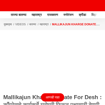
ताज्या बातम्या
महाराष्ट्र
राजकारण
मनोरंजन
क्रीडा
बिझनेस
मुख्यपृष्ठ
VIDEOS
बातम्या
महाराष्ट्र
MALLIKAJUN KHARGE DONATE
FOR DESH : काँग्रेसचे कार्यकर्ते घरोघरी फिरून पक्षासाठी देणगी जमा करणार
Mallikajun Kharge Donate For Desh :
आणखी पाहा
काँग्रेसचे कार्यकर्ते घरोघरी फिरून पक्षासाठी देणगी