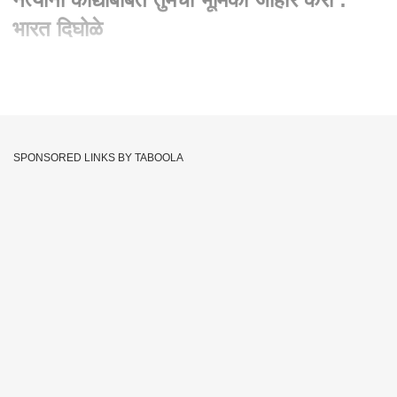
भारत दिघोळे
Written By :
abp majha web team
21 Aug 2023 10:31 AM (IST)
केंद्र सरकारने कांद्याचं निर्यातशुल्क वाढवून तब्बल ४० टक्क्यांवर नेल्यामुळे
राज्यातील कांदा उत्पादक शेतकरी आणि व्यापारी आक्रमक झालेत.
SPONSORED LINKS BY TABOOLA
सरकारच्या या निर्णयामुळे कांद्याच्या निर्यातीत घट होणाऱेय. यामुळे पुढील
काळात किरकोळ बाजारात कांद्याचे दर घटण्याची भीती व्यक्त होतेय. म्हणूनच
केंद्र सरकारच्या या निर्णयाविरोधात आणि निषेधार्थ आजपासून नाशिक
जिल्ह्यातील १५ बाजार समित्या बेमुदत काळासाठी बंद राहणार आहेत. नाशिक
जिल्हा कांदा व्यापारी असोसिएशनच्या लालसगावमधील बैठकीत हा निर्णय
झालाय. खरंतर कालपासूनच अनेक ठिकाणी आंदोलनाला सुरुवात झालीय.
Onion Farmer
Bharat Dighole
Maharashtra
Tags :
JOIN US ON
Whatsapp
Telegram