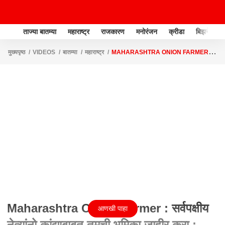
ताज्या बातम्या
महाराष्ट्र
राजकारण
मनोरंजन
क्रीडा
बिझनेस
मुख्यपृष्ठ
VIDEOS
बातम्या
महाराष्ट्र
MAHARASHTRA ONION FARMER :
सर्वपक्षीय नेत्यांनो कांद्याबाबत तुमची भूमिका जाहीर करा : भारत दिघोळे
Maharashtra Onion Farmer : सर्वपक्षीय
आणखी पाहा
नेत्यांनो कांद्याबाबत तुमची भूमिका जाहीर करा :