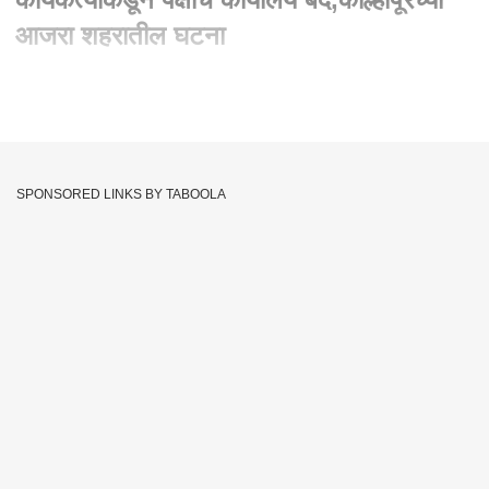
आजरा शहरातील घटना
Written By :
abp majha web team
09 Sep 2023 12:11 PM (IST)
भाजपच्या कार्यकर्त्यांकडून पक्षाचं कार्यालय बंद , कोल्हापूरमधील आजरा
शहरातील घटना
SPONSORED LINKS BY TABOOLA
BJP Office
Kolhapur
ABP Majha
BJPS Workers
Tags :
JOIN US ON
Whatsapp
Telegram