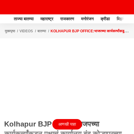
ताज्या बातम्या
महाराष्ट्र
राजकारण
मनोरंजन
क्रीडा
बिझनेस
मुख्यपृष्ठ
VIDEOS
बातम्या
KOLHAPUR BJP OFFICE:भाजपच्या कार्यकर्त्यांकडून
पक्षाचं कार्यालय बंद,कोल्हापूरच्या आजरा शहरातील घटना
Kolhapur BJP Office:भाजपच्या
आणखी पाहा
कार्यकर्त्यांकडून पक्षाचं कार्यालय बंद,कोल्हापूरच्या