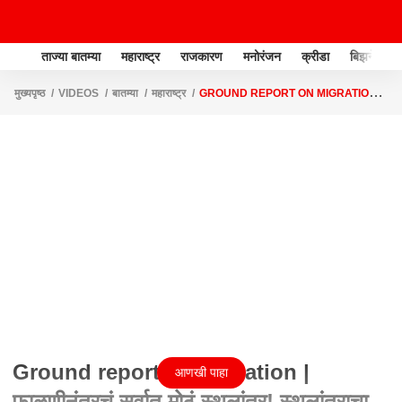
ताज्या बातम्या
महाराष्ट्र
राजकारण
मनोरंजन
क्रीडा
बिझनेस
मुख्यपृष्ठ
VIDEOS
बातम्या
महाराष्ट्र
GROUND REPORT ON MIGRATION |
फाळणीनंतरचं सर्वात मोठं स्थलांतर! स्थलांतराचा कोल्हापुरातून ग्राऊंड रिपोर्ट
Ground report on Migration |
आणखी पाहा
फाळणीनंतरचं सर्वात मोठं स्थलांतर! स्थलांतराचा