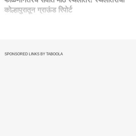
कोल्हापुरातून ग्राऊंड रिपोर्ट
Written By :
एबीपी माझा वेब टीम
20 May 2020 06:39 PM (IST)
फाळणीनंतरचं सर्वात मोठं स्थलांतर! स्थलांतराचा कोल्हापुरातून ग्राऊंड
रिपोर्ट
SPONSORED LINKS BY TABOOLA
Ground Report On Migration
Lockdown
Tags :
Kolhapur
JOIN US ON
Whatsapp
Telegram