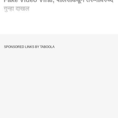
गुन्हा दाखल
Written By :
चंद्रशेखर नेवे, एबीपी माझा
27 Sep 2021 10:06 AM (IST)
काही मुलांनी धड नसलेल्या मुलासोबत उलट पायांवर चालत असलेल्या एका
महिलेचं खोटं चित्रण करून भुताटकी चा प्रकार असल्याच भासवत सदर
SPONSORED LINKS BY TABOOLA
क्लिप सोशल मीडियावर वायरल केल्याची घटना समोर आली आहे. या क्लिप
मुळे भीतीचे वातावरण निर्माण होत असल्याने सदर क्लिप वायरल करण्यास
पोलिसांनी निर्बंध लावले असून सदर तरुणांच्या विरोधात जळगाव जिल्ह्यातील
पहुर पोलीस ठाण्यात गुन्हा नोंदविण्यात आला आहे.
Jalgaon
Ghost
Tags :
JOIN US ON
Whatsapp
Telegram