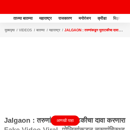
ताज्या बातम्या
महाराष्ट्र
राजकारण
मनोरंजन
क्रीडा
बिझनेस
मुख्यपृष्ठ
VIDEOS
बातम्या
महाराष्ट्र
JALGAON : तरुणांकडून भुताटकीचा दावा
करणारा FAKE VIDEO VIRAL, पोलिसांकडून तरुणांविरुध्द गुन्हा दाखल
Jalgaon : तरुणांकडून भुताटकीचा दावा करणारा
आणखी पाहा
Fake Video Viral, पोलिसांकडून तरुणांविरुध्द