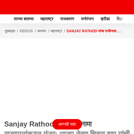
ताज्या बातम्या
महाराष्ट्र
राजकारण
मनोरंजन
क्रीडा
बिझनेस
मुख्यपृष्ठ
VIDEOS
बातम्या
महाराष्ट्र
SANJAY RATHOD यांचा राजीनामा
राज्यपालांकडून मंजूर; भाजप नेत्या चित्रा वाघ यांची प्रतिक्रिया
Sanjay Rathod यांचा राजीनामा
आणखी पाहा
राज्यपालांकडून मंजूर; भाजप नेत्या चित्रा वाघ यांची