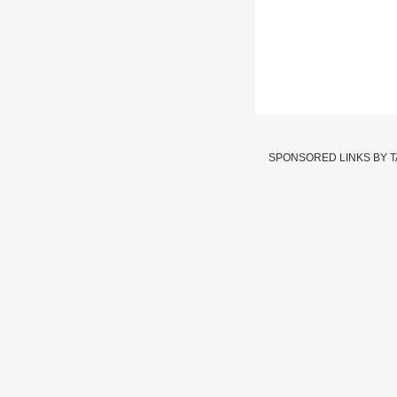
Chota Rajan : ह
सुटका
SPONSORED LINKS BY 
Written By :
abp majha we
20 Dec 2022 11:39 PM (IS
कुख्यात अंडरवर्ल्ड डॉन द
टोळीतील अनिल शर्माची १९९
पुराव्यांअभावी छोटा राजन
Gang
Char
Tags :
Dawood Ibrahim
G