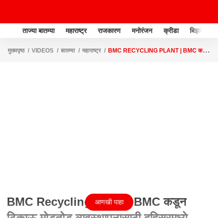
ताज्या बातम्या
महाराष्ट्र
राजकारण
मनोरंजन
क्रीडा
बिझनेस
मुख्यपृष्ठ
VIDEOS
बातम्या
महाराष्ट्र
BMC RECYCLING PLANT | BMC कडून
टिकाऊ मोडतोड व्यवस्थापनासाठी दहिसरमध्ये रिसायकलिंग प्लांट सुरू
BMC Recycling Plant | BMC कडून
आणखी पाहा
टिकाऊ मोडतोड व्यवस्थापनासाठी दहिसरमध्ये