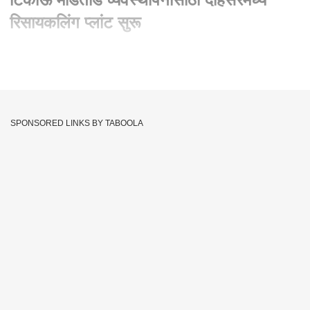
रिसायकलिंग प्लांट सुरू
Written By :
abp majha web team
06 Jan 2025 07:46 PM (IST)
BMC Recycling Plant | BMC कडून टिकाऊ मोडतोड
व्यवस्थापनासाठी दहिसरमध्ये रिसायकलिंग प्लांट सुरू
SPONSORED LINKS BY TABOOLA
टिकाऊ मोडतोड व्यवस्थापनाला चालना देण्यासाठी BMC ने दहिसरमध्ये
600-टन C&D वेस्ट रिसायकलिंग प्लांट सुरू केला मुंबईत हजारो टन भंगार
गोळा केला जातो आणि त्याचा उपयोग रस्ते, भिंती आणि किनारी रस्त्यांसारख्या
मोठ्या प्रकल्पांमध्ये केला जातो. इमारत कोसळणे, पाडणे आणि रस्ते बांधणे
यातील मोडतोड या सर्वांचा पुनर्वापर केला जातो. पेव्हर ब्लॉक, फूटपाथ
आणि रस्ते भंगारापासून बनवले जातात. तुम्ही फक्त एक कॉल करा घरातलं
भंगार बीएमसी स्वतः घेऊन जाणार Input we have Top एंगल debris
प्लांट wkt TT अजय राणे, डिप्टी चीफ इंजीनियर TT महेंद्र अंतुला,
Antony energy WKT पूर्ण प्रोसेस दाखून जो प्रोडक्ट्स बनते है उनके
विजुअल्स, प्रोसेस के शॉट्स और सड़क जो रीसाइकल मलबे से बनी है ।
अँकर: मुंबई हे मेट्रो सिटी आहे पण हे मेट्रो शहर दाट लोकवस्तीचे आहे आणि