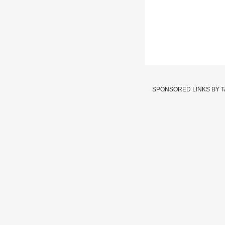
Thane : शहापूरमध्य
माहिती
SPONSORED LINKS BY 
Written By :
abp majha we
18 Feb 2022 05:17 PM (IS
शहापूरमध्ये बर्ड फ्लू, 300 
Bird Flu
Th
Tags :
JOIN US ON