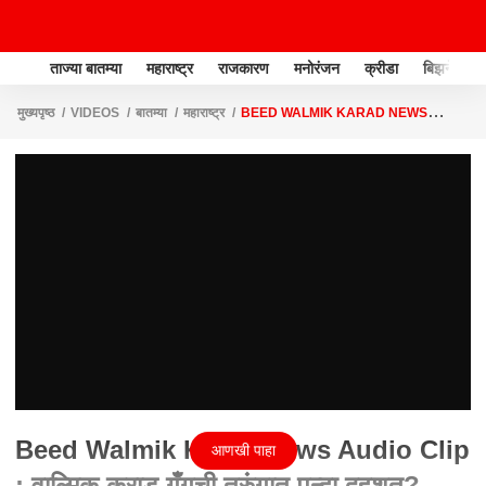
ताज्या बातम्या
महाराष्ट्र
राजकारण
मनोरंजन
क्रीडा
बिझनेस
मुख्यपृष्ठ
VIDEOS
बातम्या
महाराष्ट्र
BEED WALMIK KARAD NEWS
AUDIO CLIP : वाल्मिक कराड गँगची तुरुंगात पुन्हा दहशत?
Beed Walmik Karad News Audio Clip
आणखी पाहा
: वाल्मिक कराड गँगची तुरुंगात पुन्हा दहशत?