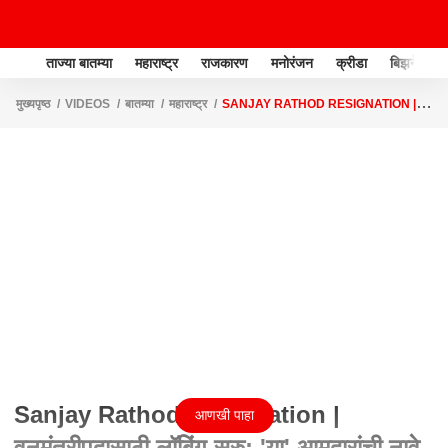
ताज्या बातम्या
महाराष्ट्र
राजकारण
मनोरंजन
क्रीडा
बिझनेस
मुख्यपृष्ठ
VIDEOS
बातम्या
महाराष्ट्र
SANJAY RATHOD RESIGNATION |
वनमंत्रीपदासाठी लॉबिंग सुरु; 'या' आमदारांची नावे चर्चेत
Sanjay Rathod Resignation |
आणखी पाहा
वनमंत्रीपदासाठी लॉबिंग सुरु; 'या' आमदारांची नावे