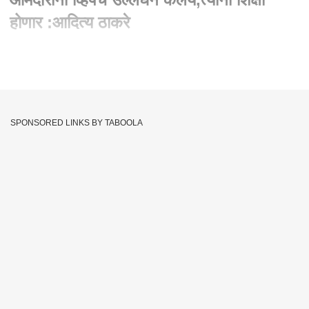
होणार :आदित्य ठाकरे
Written By :
abp majha web team
04 Jul 2022 03:45 PM (IST)
Aditya Thackeray Full Speech:ज्या आमदारांनी व्हिपचं उल्लघंन
केलयं,त्यांना शिक्षा होणार :आदित्य ठाकरे
SPONSORED LINKS BY TABOOLA
Maharashtra News
Uddhav Thackeray
Tags :
Aditya Thackeray
Eknath Shinde
Maharashtra Assembly Session
Maharashtra Politics Crisis
Maharashtra Crisis
Uddhav Thackeray LIVE
Aditya Thackeray Full Speech
Maharashtra Floor Test Live Updates
Floor Test Today
Maharashtra Floor Test Today
Floor Test Vidhan Sabha
Eknath Shinde Floor Test
Test Of Strength
Shiv Sena Floor Test
Maharashtra No Confidence Motion