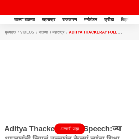
ताज्या बातम्या
महाराष्ट्र
राजकारण
मनोरंजन
क्रीडा
बिझनेस
मुख्यपृष्ठ
VIDEOS
बातम्या
महाराष्ट्र
ADITYA THACKERAY FULL
SPEECH:ज्या आमदारांनी व्हिपचं उल्लघंन केलयं,त्यांना शिक्षा होणार :आदित्य ठाकरे
Aditya Thackeray Full Speech:ज्या
आणखी पाहा
आमदारांनी व्हिपचं उल्लघंन केलयं,त्यांना शिक्षा