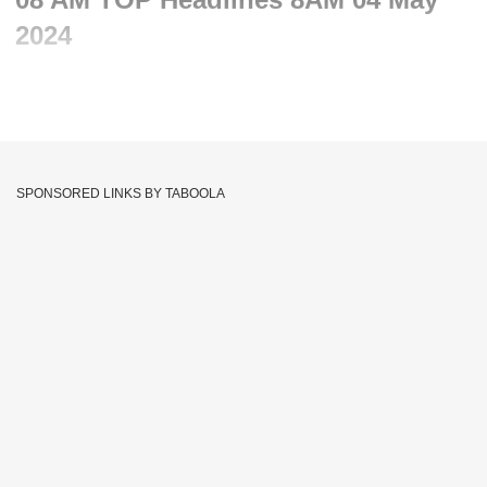
2024
Written By :
प्रसाद यादव
04 May 2024 09:06 AM (IST)
TOP 80 : 8 च्या 80 बातम्यांचा वेगवान आढावा : टॉप 80 न्यूज : 04 May
2024 : ABP Majha
SPONSORED LINKS BY TABOOLA
ABP Majha LIVE
Abp Maza
Abp Maza Live
Tags :
महाराष्ट्र Abp Maza
JOIN US ON
Whatsapp
Telegram