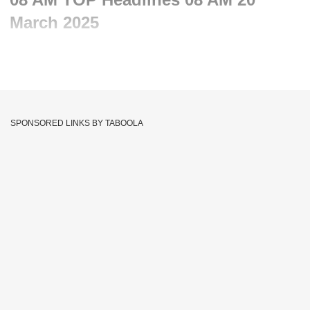
March 2025
Written By :
abp majha web team
20 Mar 2025 08:13 AM (IST)
दिशा सालियनवर सामूहिक बलात्कार करून हत्या, मृत्यूच्या पाच वर्षांनंतर
SPONSORED LINKS BY TABOOLA
दिशाच्या वडिलांचा याचिका करत दावा, आदित्य ठाकरेंसह मुंबई पोलिसांवर
गंभीर आरोप
दिशाच्या वडिलांच्या याचिकेवर बोट ठेवत नितेश राणेंचा आदित्य ठाकरेंवर
जोरदार हल्लाबोल, तर हे षडयंत्र असल्याचा किशोरी पेडणेकरांचा पलटवार
छत्रपती संभाजीनगरमध्ये भीषण अग्नितांडव, आझाद चौकातील फर्निचरच्या
दुकांनाना आग, 100 पेक्षा अधिक दुकाने जळून खाक
मायनॉरिटी डेमॉक्रॅटिक पार्टीच्या फहीम खानच्या चिथावणीमुळे हिंसा
भडकल्याचा आरोप, व्हिडीओ व्हायरल, अटकेतील आरोपींमध्ये फहीमचाही
समावेश