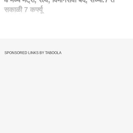
सकाळी 7 कर्फ्यू
Written By :
एबीपी माझा वेब टीम
17 May 2020 09:36 PM (IST)
लॉकडाऊन 4.0 साठी केंद्राची नियमावली जाहीर, लॉकडाऊन 4 मध्ये मेट्रो,
रेल्वे, विमानसेवा बंद, संध्या.7 ते सकाळी 7 कर्फ्यू, 31 मे पर्यंत मॉल, थिएटर्स,
SPONSORED LINKS BY TABOOLA
शाळा, कॉलेज बंदच राहणार
Coronavirus Lockdown 4.0 Guidelines
Tags :
Lockdown 4.0 In Maharashtra
Lockdown 4.0 Maharashtra
Lockdown 4.0 Extension
Lockdown 4.0 India Guidelines
Mha Guidelines On Lockdown 4.0
Home Ministry Guidelines On Lockdown
Mha Guidelines For Lockdown 4.0
Mha Order On Lockdown 4
Guidelines For Lockdown 4