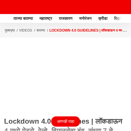
ताज्या बातम्या
महाराष्ट्र
राजकारण
मनोरंजन
क्रीडा
बिझनेस
मुख्यपृष्ठ
VIDEOS
बातम्या
LOCKDOWN 4.0 GUIDELINES | लॉकडाऊन 4 मध्ये
मेट्रो, रेल्वे, विमानसेवा बंद, संध्या.7 ते सकाळी 7 कर्फ्यू
Lockdown 4.0 Guidelines | लॉकडाऊन
आणखी पाहा
4 मध्ये मेट्रो, रेल्वे, विमानसेवा बंद, संध्या.7 ते