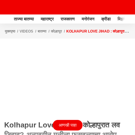
ताज्या बातम्या
महाराष्ट्र
राजकारण
मनोरंजन
क्रीडा
बिझनेस
मुख्यपृष्ठ
VIDEOS
बातम्या
कोल्हापूर
KOLHAPUR LOVE JIHAD : कोल्हापुरात
लव जिहाद? अल्पवयीन मुलीला फसवल्याचा आरोप
Kolhapur Love Jihad : कोल्हापुरात लव
आणखी पाहा
जिहाद? अल्पवयीन मुलीला फसवल्याचा आरोप