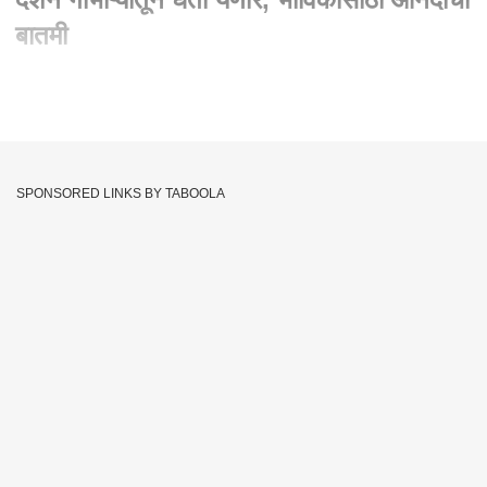
बातमी
Written By :
abp majha web team
28 Aug 2023 09:10 PM (IST)
Kolhapur Ambabai Temple : अंबाबाईचं दर्शन गाभाऱ्यातून घेता येणार,
भाविकांसाठी आनंदाची बातमी
SPONSORED LINKS BY TABOOLA
करवीर निवासिनी अंबाबाईचे दर्शन आता गाभाऱ्यापर्यंत जाऊन घेता येणार.
कोल्हापूरचे पालकमंत्री दीपक केसरकर यांनी घेतला. निर्णय कोरोना
काळामध्ये अंबाबाईचे दर्शन पितळी उंबऱ्याच्या बाहेरून घ्यावे लागत होते. आज
पासूनच भाविकांना आई अंबाबाईचे दर्शन अगदी जवळून घेता येणार.
Ambabai Temple
Kolhapur
Tags :
JOIN US ON
Whatsapp
Telegram