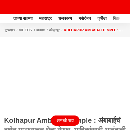
ताज्या बातम्या
महाराष्ट्र
राजकारण
मनोरंजन
क्रीडा
बिझनेस
मुख्यपृष्ठ
VIDEOS
बातम्या
कोल्हापूर
KOLHAPUR AMBABAI TEMPLE :
अंबाबाईचं दर्शन गाभाऱ्यातून घेता येणार, भाविकांसाठी आनंदाची बातमी
Kolhapur Ambabai Temple : अंबाबाईचं
आणखी पाहा
दर्शन गाभाऱ्यातून घेता येणार, भाविकांसाठी आनंदाची