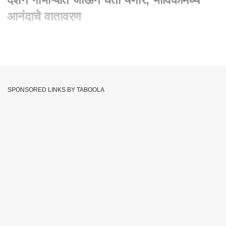
आनंदाचे वातावरण
Written By :
abp majha web team
28 Aug 2023 01:05 PM (IST)
Kolhapur Ambabai Mandir : अंबाबाईचे दर्शन गाभाऱ्यात जाऊन घेता
येणार, भाविकांमध्ये आनंदाचे वातावरण
SPONSORED LINKS BY TABOOLA
Darshan
Ambabai Mandir
Kolhapur
Tags :
Deepak Kesarkar
JOIN US ON
Whatsapp
Telegram