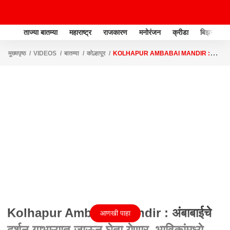
ताज्या बातम्या
महाराष्ट्र
राजकारण
मनोरंजन
क्रीडा
बिझनेस
मुख्यपृष्ठ
VIDEOS
बातम्या
कोल्हापूर
KOLHAPUR AMBABAI MANDIR :
अंबाबाईचे दर्शन गाभाऱ्यात जाऊन घेता येणार, भाविकांमध्ये आनंदाचे वातावरण
Kolhapur Ambabai Mandir : अंबाबाईचे
आणखी पाहा
दर्शन गाभाऱ्यात जाऊन घेता येणार, भाविकांमध्ये