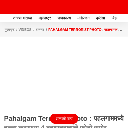
ताज्या बातम्या
महाराष्ट्र
राजकारण
मनोरंजन
क्रीडा
बिझनेस
मुख्यपृष्ठ
VIDEOS
बातम्या
PAHALGAM TERRORIST PHOTO : पहलगाममध्ये
हल्ला करणाऱ्या 4 दहशातवाद्यांचे फोटो समोर
Pahalgam Terrorist Photo : पहलगाममध्ये
आणखी पाहा
हल्ला करणाऱ्या 4 दहशातवाद्यांचे फोटो समोर