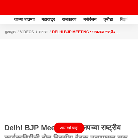
ताज्या बातम्या
महाराष्ट्र
राजकारण
मनोरंजन
क्रीडा
बिझनेस
मुख्यपृष्ठ
VIDEOS
बातम्या
DELHI BJP MEETING : भाजपच्या राष्ट्रीय
कार्यकारिणीची दोन दिवसीय बैठक उद्यापासून सुरू
Delhi BJP Meeting : भाजपच्या राष्ट्रीय
आणखी पाहा
कार्यकारिणीची दोन दिवसीय बैठक उद्यापासून सुरू