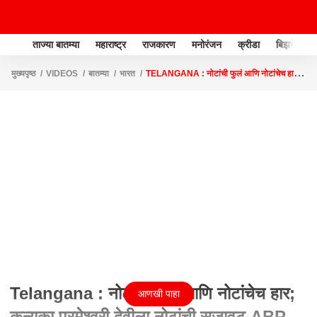
ताज्या बातम्या
महाराष्ट्र
राजकारण
मनोरंजन
क्रीडा
बिझनेस
मुख्यपृष्ठ
VIDEOS
बातम्या
भारत
TELANGANA : नोटांची फुलं आणि नोटांचेच हार;
कन्यका परमेश्वरी देवीला नोटांची सजावट ABP MAJHA
Telangana : नोटांची फुलं आणि नोटांचेच हार;
आणखी पाहा
कन्यका परमेश्वरी देवीला नोटांची सजावट ABP