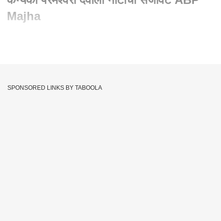
Majha
Written By :
एबीपी माझा वेब टीम
11 Oct 2021 06:36 PM (IST)
कन्यका परमेश्वरी देवीला नोटांची सजावट; नोटांची फुलं आणि नोटांचेच हार,
भिंतीवरही 2000, 500 च्या नोटांची नक्षी, साडेचार कोटी रुपयांच्या नोटांची
SPONSORED LINKS BY TABOOLA
सजावट
Telangana
Decoration
Currency Notes
Tags :
Kanyaka Parameswari Devi
JOIN US ON
Whatsapp
Telegram