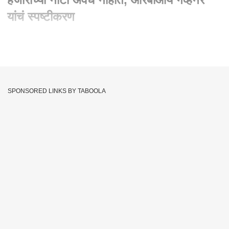
यांचं स्पष्टीकरण
Written By :
abp majha web team
22 May 2023 07:08 PM (IST)
RBI Governor on 2000 notes : दोन हजारांच्या नोटा अवैध नाहीत,
आरबीआय गव्हर्नर यांचं स्पष्टीकरण
SPONSORED LINKS BY TABOOLA
Rbi Governor
Shaktikant Das
2000 Notes
Tags :
RBI
INdia
Maharashtra
JOIN US ON
Whatsapp
Telegram