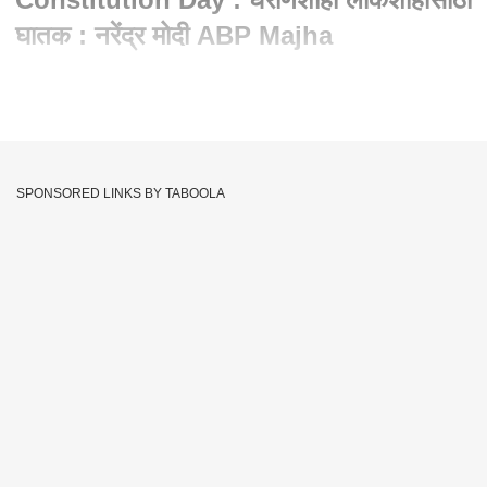
घातक : नरेंद्र मोदी ABP Majha
Written By :
abp majha web team
26 Nov 2021 12:57 PM (IST)
नवी दिल्ली :
राजकीय पक्षातील घराणेशाही लोकशाही मूल्यांच्या विरोधात आहे,
असं वक्तव्य देशाचे पंतप्रधान नरेंद्र मोदी यांनी केलं आहे. एका पक्षाची सूत्रं
SPONSORED LINKS BY TABOOLA
पिढ्यानपिढ्या एकाच घराण्याच्या हातात राहणं लोकशाहीच्या विरोधात आहे.
ज्यांनी लोकशाही मूल्य गमावलं आहे ते लोकशाहीचं संरक्षण कसं करु
शकतील? असा सवाल करत मोदींनी अप्रत्यक्षपणे विरोधकांवर निशाणाही
साधला. संविधान दिनाच्या निमित्ताने संसदेत आयोजित कार्यक्रमात ते बोलत
होते. पंतप्रधान मोदी म्हणाले की, भारत एका अशा संकटाकडे जात आहे जो
संविधानाशी समर्पित असलेल्या लोकांसाठी चिंतेचा विषय आहे. आपल्या
चांगल्या गुणांच्या आधारे एका परिवारातून अनेक लोकं राजकारणात येत
असतील तर ती घराणेशाही नसते, असंही ते म्हणाले.
PM Narendra Modi
Narendra Modi
Tags :
Constitution Day
PM Narendra Modi Speech