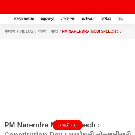
ताज्या बातम्या
महाराष्ट्र
राजकारण
मनोरंजन
क्रीडा
बिझनेस
मुख्यपृष्ठ
VIDEOS
बातम्या
भारत
PM NARENDRA MODI SPEECH :
CONSTITUTION DAY : घराणेशाही लोकशाहीसाठी घातक : नरेंद्र मोदी ABP MAJHA
PM Narendra Modi Speech :
आणखी पाहा
Constitution Day : घराणेशाही लोकशाहीसाठी