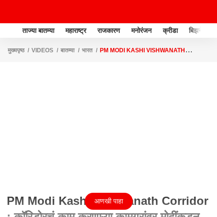
ताज्या बातम्या
महाराष्ट्र
राजकारण
मनोरंजन
क्रीडा
बिझनेस
मुख्यपृष्ठ
VIDEOS
बातम्या
भारत
PM MODI KASHI VISHWANATH
CORRIDOR : कॉरिडोरचं काम करणाऱ्य़ा कामगरांवर मोदींकडून पुष्पवृष्टी ABP MAJHA
PM Modi Kashi Vishwanath Corridor
आणखी पाहा
: कॉरिडोरचं काम करणाऱ्य़ा कामगरांवर मोदींकडून