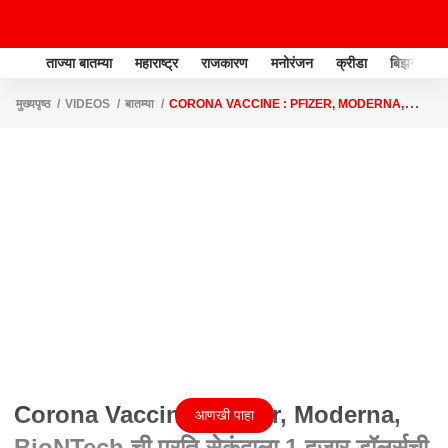
ताज्या बातम्या
महाराष्ट्र
राजकारण
मनोरंजन
क्रीडा
बिझनेस
मुख्यपृष्ठ
VIDEOS
बातम्या
CORONA VACCINE : PFIZER, MODERNA,
BIONTECH ची प्रति सेकंदाला 1 हजार डॉलर्सची कमाई ABP MAJHA
Corona Vaccine : Pfizer, Moderna,
आणखी पाहा
BioNTech ची प्रति सेकंदाला 1 हजार डॉलर्सची