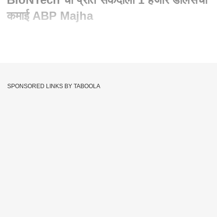
कमाई ABP Majha
Written By :
abp majha web team
17 Nov 2021 09:04 AM (IST)
कोरोनाचा कहर रोखण्यात लस कंपन्यांचं मोठं योगदान आहे. जगभरातील
नागरिकांना दिलासा देणाऱ्या कोरोना लस निर्मिती करणाऱ्या परदेशी कंपन्यांचा
SPONSORED LINKS BY TABOOLA
नफा प्रति सेकंदाला वाढतोय. फायझर, मॉडर्ना आणि बायोएनटेक या तीन
कंपन्यांचा एकत्रित एका मिनिटाचा नफा ६५ हजार डॉलर्स म्हणजेच प्रति
सेकंदाला या कंपन्या एक हजार डॉलरपेक्षा जास्त नफा कमावतायत.
आफ्रिकन देशामध्ये काम करणाऱ्या 'पीपल्स व्हॅक्सिन अलायन्स' या संस्थेने
याबाबतचा अहवाल तयार केलाय. कोरोनाचा कहर जगभर सुरू होता. त्यामुळे
लसींची गरज सर्वच देशांना आहे. मात्र फायझर, मॉडेर्ना आणि बायोएनटेक या
तीन कंपन्यांनी जादा नफा कमविण्यासाठी अमेरिका, ब्रिटन, जर्मनी,
फ्रान्ससारख्या श्रीमंत देशांनाच लस पुरवठा केला असंही या अहवालात नमूद
केलंय. या तीन कंपन्यांचा एकत्रित नफा प्रति सेकंद एक हजार डॉलर्स तर
प्रति दिवसाला ९ कोटी ३५ लाख डॉलर्स इतका आहे.