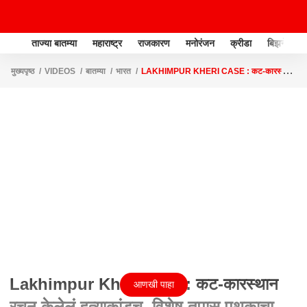
ताज्या बातम्या
महाराष्ट्र
राजकारण
मनोरंजन
क्रीडा
बिझनेस
मुख्यपृष्ठ
VIDEOS
बातम्या
भारत
LAKHIMPUR KHERI CASE : कट-कारस्थान
रचून केलेलं हत्याकांडच, विशेष तपास पथकाचा निष्कर्ष
Lakhimpur Kheri case : कट-कारस्थान
आणखी पाहा
रचून केलेलं हत्याकांडच, विशेष तपास पथकाचा