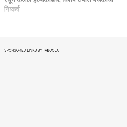
निष्कर्ष
Written By :
abp majha web team
14 Dec 2021 04:47 PM (IST)
लखीमपूर घटना म्हणजे कट-कारस्थान रचून केलेलं हत्याकांडच, विशेष तपास
पथकाचा निष्कर्ष , केंद्रीय गृहराज्यमंत्री अजय मिश्रांचा मुलगा आशिष
SPONSORED LINKS BY TABOOLA
मिश्रासह १४ जणांवरील गुन्ह्यांची कलमं बदलली , १४ जणांवर जीवघेणा
हल्ला, हत्या, कट रचल्याचा ठपका
Lakhimpur Kheri Case
Lakhimpur Kheri Conspiracy
Tags :
JOIN US ON
Whatsapp
Telegram