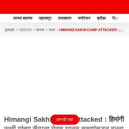
ताज्या बातम्या
महाराष्ट्र
राजकारण
मनोरंजन
क्रीडा
बिझनेस
मुख्यपृष्ठ
VIDEOS
बातम्या
भारत
HIMANGI SAKHI CAMP ATTACKED :
हिमांगी सखी यांच्या कॅम्पला घेराव घालत तरुणांकडून हल्ला
Himangi Sakhi Camp attacked : हिमांगी
आणखी पाहा
सखी यांच्या कॅम्पला घेराव घालत तरुणांकडून हल्ला