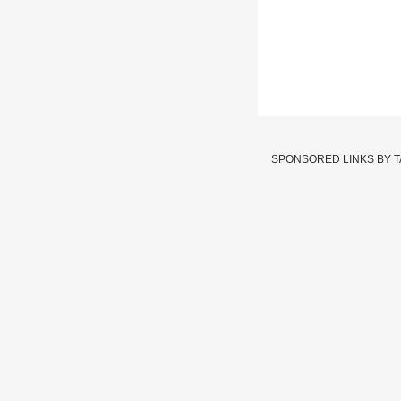
Dnyanvapi: ज्ञ
SPONSORED LINKS BY 
Written By :
एबीपी माझा वेबटीम
25 May 2022 05:18 PM (IS
वाराणसीत ज्ञानवापी मशि
मशिदीखाली मंदिराचे अवशेष
दावा करण्यात येतोय. ही बा
तणावाची स्थिती निर्माण झाल
Karnataka
Tags :
JOIN US ON