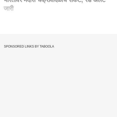
जारी
Written By :
abp majha web team
09 Dec 2022 11:13 PM (IST)
दक्षिण भारतावर मंदोस चक्रीवादळाचं संकट घोंगावत आहे. तामिळनाडू, पद्दुचेरी
आणि आंध्र प्रदेश या राज्याला हवामान विभागानं रेड अलर्ट जारी केलाय.
SPONSORED LINKS BY TABOOLA
तिन्ही राज्यात मुसळधार पावसाचा अंदाज वर्तवण्यात आलाय. तुफान वाऱ्यासह
समुद्र किनाऱ्यावर पाऊस कोसळत आहे. अस्मानी संकटामुळे प्रशासन सतर्क
झालं असून एनडीआरएफसह इतर पथके तैनात करण्यात आली आहे. दक्षिण
भारतामध्ये येणाऱ्या मंदोस चक्रीवादळाचा फटका शेजारी असणाऱ्या राज्यांना
बसण्याची शक्यता आहे. कर्नाटक, केरळमधील हवामानात बदल झालाय.
महाराष्ट्र, गुजरातमध्येही पावसाचा अंदाज वर्तवला आहे.
Rainfall
South India
Cyclone Mandous
Tags :
Mandous