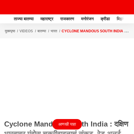
ताज्या बातम्या
महाराष्ट्र
राजकारण
मनोरंजन
क्रीडा
बिझनेस
मुख्यपृष्ठ
VIDEOS
बातम्या
भारत
CYCLONE MANDOUS SOUTH INDIA :
दक्षिण भारतावर मंदोस चक्रीवादळाचं संकट, रेड अलर्ट जारी
Cyclone Mandous South India : दक्षिण
आणखी पाहा
भारतावर मंदोस चक्रीवादळाचं संकट, रेड अलर्ट