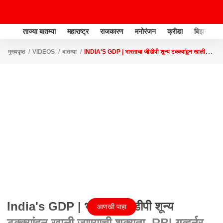
ताज्या बातम्या
महाराष्ट्र
राजकारण
मनोरंजन
क्रीडा
बिझनेस
मुख्यपृष्ठ
VIDEOS
बातम्या
INDIA'S GDP | भारताचा जीडीपी शून्य टक्क्यांहून खाली
जाण्याची शक्यता, RBI गव्हर्नर शक्तिकांत दास यांचा अंदाज
India's GDP | भारताचा जीडीपी शून्य
आणखी पाहा
टक्क्यांहून खाली जाण्याची शक्यता, RBI गव्हर्नर