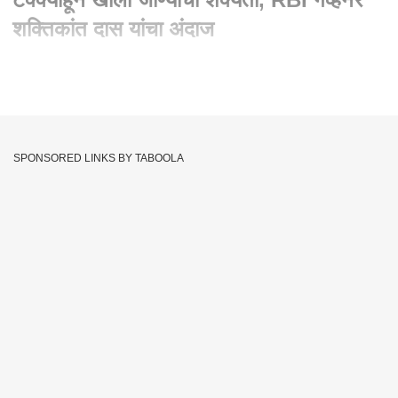
शक्तिकांत दास यांचा अंदाज
Written By :
एबीपी माझा वेब टीम
23 May 2020 06:36 PM (IST)
भारताचा जीडीपी शून्य टक्क्यांहून खाली जाण्याची शक्यता, RBI गव्हर्नर
शक्तिकांत दास यांचा अंदाज
SPONSORED LINKS BY TABOOLA
Shashikant Das
India GDP
Tags :
Reserve Bank Of India
RBI
Rbi Governor
Corona Virus
JOIN US ON
Whatsapp
Telegram