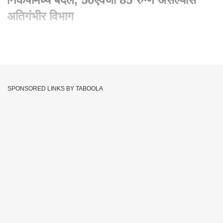
अतिगंभीर विभाग
Written By :
एबीपी माझा वेब टीम
14 Apr 2020 07:06 PM (IST)
50ऐवजी 85 रुग्ण असल्यास अतिगंभीर विभाग, निकष बदलल्याने मुंबईतील
कोरोना हॉटस्पॉटची संख्या सातवरून पाचवर
SPONSORED LINKS BY TABOOLA
Coronavirus Hotspot
Corona In Mumbai
Tags :
Mumbai Corona
JOIN US ON
Whatsapp
Telegram