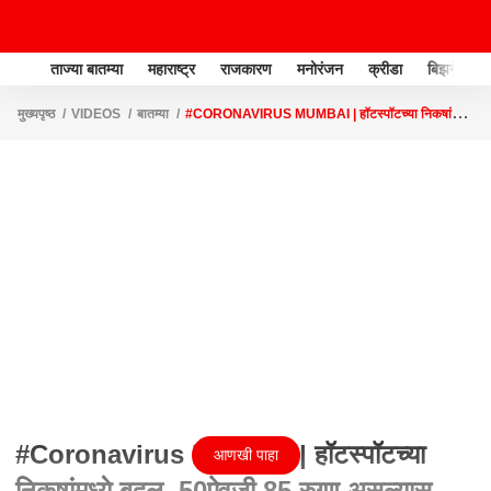
ताज्या बातम्या
महाराष्ट्र
राजकारण
मनोरंजन
क्रीडा
बिझनेस
मुख्यपृष्ठ
VIDEOS
बातम्या
#CORONAVIRUS MUMBAI | हॉटस्पॉटच्या निकषांमध्ये
बदल, 50ऐवजी 85 रुग्ण असल्यास अतिगंभीर विभाग
#Coronavirus Mumbai | हॉटस्पॉटच्या
आणखी पाहा
निकषांमध्ये बदल, 50ऐवजी 85 रुग्ण असल्यास