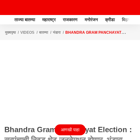
ताज्या बातम्या
महाराष्ट्र
राजकारण
मनोरंजन
क्रीडा
बिझनेस
मुख्यपृष्ठ
VIDEOS
बातम्या
भंडारा
BHANDRA GRAM PANCHAYAT
ELECTION : सरपंचाची निवड थेट जनतेमधून होणार, भंडारा ग्रामपंचायतीचा धुरळा
Bhandra Gram Panchayat Election :
आणखी पाहा
सरपंचाची निवड थेट जनतेमधून होणार, भंडारा