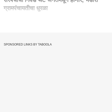
ग्रामपंचायतीचा धुरळा
Written By :
abp majha web team
16 Oct 2022 01:26 PM (IST)
राज्यातील 18 जिल्ह्यांतील 82 तालुक्यांमधील1 हजार 166 ग्रामपंचायतींच्या
सदस्यपद आणि सरपंचपदासाठी मतदान होत आहे. दरम्यान मतदानाला
SPONSORED LINKS BY TABOOLA
सुरुवात झालीये.
Gram Panchayat Election
Bhandra
Tags :
Political Crisis
Maharashtra
JOIN US ON
Whatsapp
Telegram